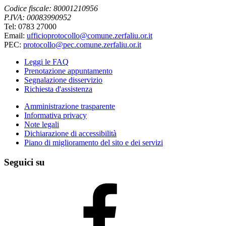
Codice fiscale: 80001210956
P.IVA: 00083990952
Tel: 0783 27000
Email:
ufficioprotocollo@comune.zerfaliu.or.it
PEC:
protocollo@pec.comune.zerfaliu.or.it
Leggi le FAQ
Prenotazione appuntamento
Segnalazione disservizio
Richiesta d'assistenza
Amministrazione trasparente
Informativa privacy
Note legali
Dichiarazione di accessibilità
Piano di miglioramento del sito e dei servizi
Seguici su