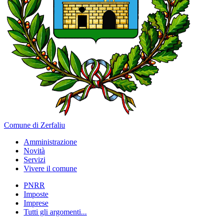
Comune di Zerfaliu
Amministrazione
Novità
Servizi
Vivere il comune
PNRR
Imposte
Imprese
Tutti gli argomenti...