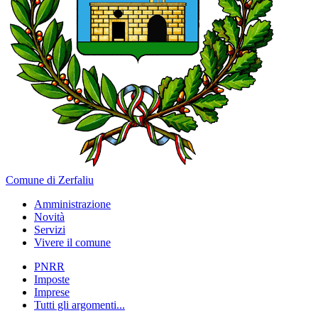
Comune di Zerfaliu
Amministrazione
Novità
Servizi
Vivere il comune
PNRR
Imposte
Imprese
Tutti gli argomenti...