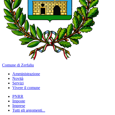
Comune di Zerfaliu
Amministrazione
Novità
Servizi
Vivere il comune
PNRR
Imposte
Imprese
Tutti gli argomenti...