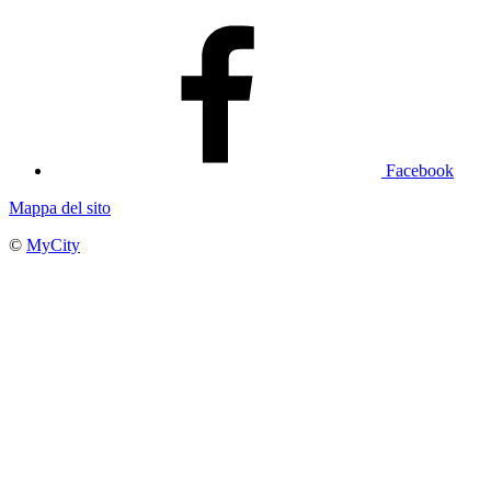
Facebook
Mappa del sito
©
MyCity