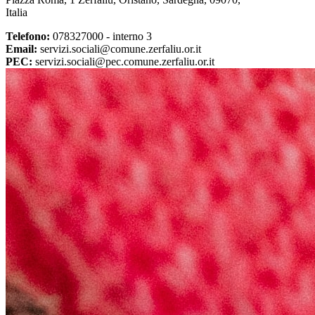
Italia
Telefono:
078327000 - interno 3
Email:
servizi.sociali@comune.zerfaliu.or.it
PEC:
servizi.sociali@pec.comune.zerfaliu.or.it