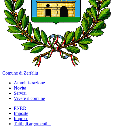
Comune di Zerfaliu
Amministrazione
Novità
Servizi
Vivere il comune
PNRR
Imposte
Imprese
Tutti gli argomenti...