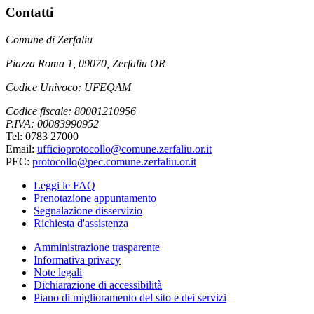
Contatti
Comune di Zerfaliu
Piazza Roma 1, 09070, Zerfaliu OR
Codice Univoco: UFEQAM
Codice fiscale: 80001210956
P.IVA: 00083990952
Tel: 0783 27000
Email:
ufficioprotocollo@comune.zerfaliu.or.it
PEC:
protocollo@pec.comune.zerfaliu.or.it
Leggi le FAQ
Prenotazione appuntamento
Segnalazione disservizio
Richiesta d'assistenza
Amministrazione trasparente
Informativa privacy
Note legali
Dichiarazione di accessibilità
Piano di miglioramento del sito e dei servizi