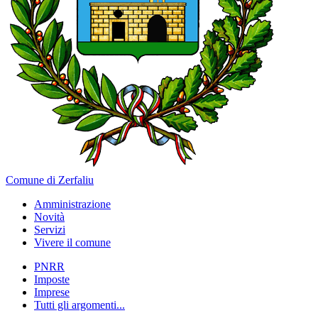
Comune di Zerfaliu
Amministrazione
Novità
Servizi
Vivere il comune
PNRR
Imposte
Imprese
Tutti gli argomenti...