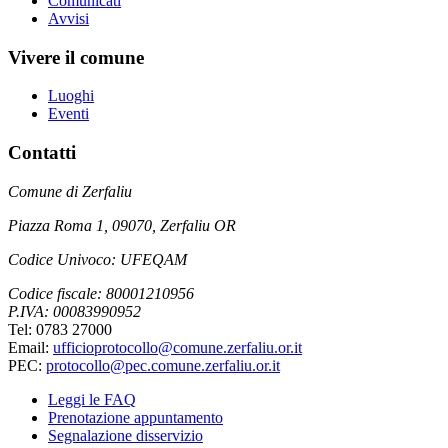
Comunicati
Avvisi
Vivere il comune
Luoghi
Eventi
Contatti
Comune di Zerfaliu
Piazza Roma 1, 09070, Zerfaliu OR
Codice Univoco: UFEQAM
Codice fiscale: 80001210956
P.IVA: 00083990952
Tel: 0783 27000
Email:
ufficioprotocollo@comune.zerfaliu.or.it
PEC:
protocollo@pec.comune.zerfaliu.or.it
Leggi le FAQ
Prenotazione appuntamento
Segnalazione disservizio