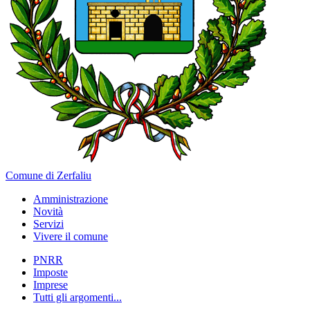
Comune di Zerfaliu
Amministrazione
Novità
Servizi
Vivere il comune
PNRR
Imposte
Imprese
Tutti gli argomenti...