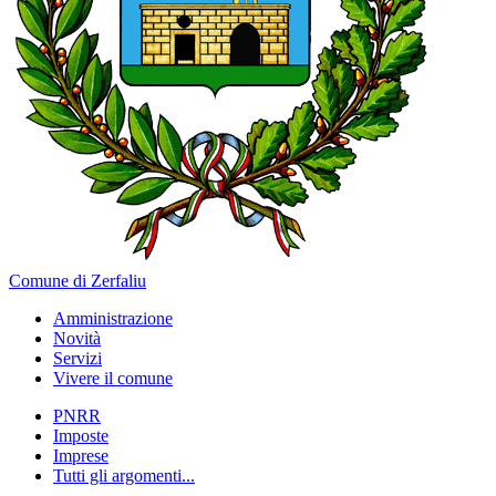
Comune di Zerfaliu
Amministrazione
Novità
Servizi
Vivere il comune
PNRR
Imposte
Imprese
Tutti gli argomenti...