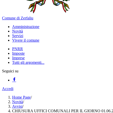
Comune di Zerfaliu
Amministrazione
Novità
Servizi
Vivere il comune
PNRR
Imposte
Imprese
Tutti gli argomenti...
Seguici su
Accedi
Home Page
/
Novità
/
Avvisi
/
CHIUSURA UFFICI COMUNALI PER IL GIORNO 01.06.2