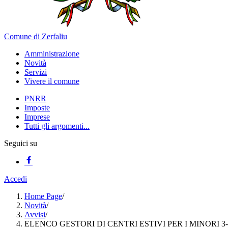
Comune di Zerfaliu
Amministrazione
Novità
Servizi
Vivere il comune
PNRR
Imposte
Imprese
Tutti gli argomenti...
Seguici su
Accedi
Home Page
/
Novità
/
Avvisi
/
ELENCO GESTORI DI CENTRI ESTIVI PER I MINORI 3-