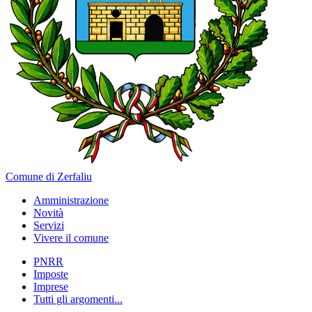
Comune di Zerfaliu
Amministrazione
Novità
Servizi
Vivere il comune
PNRR
Imposte
Imprese
Tutti gli argomenti...