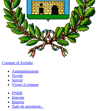
Comune di Zerfaliu
Amministrazione
Novità
Servizi
Vivere il comune
PNRR
Imposte
Imprese
Tutti gli argomenti...