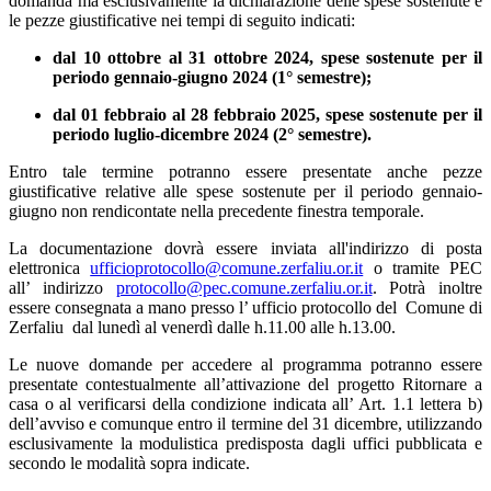
domanda ma esclusivamente la dichiarazione delle spese sostenute e
le pezze giustificative nei tempi di seguito indicati:
dal 10 ottobre al 31 ottobre 2024, spese sostenute per il
periodo gennaio-giugno 2024 (1° semestre);
dal 01 febbraio al 28 febbraio 2025, spese sostenute per il
periodo luglio-dicembre 2024 (2° semestre).
Entro tale termine potranno essere presentate anche pezze
giustificative relative alle spese sostenute per il periodo gennaio-
giugno non rendicontate nella precedente finestra temporale.
La documentazione dovrà essere inviata all'indirizzo di posta
elettronica
ufficioprotocollo@comune.zerfaliu.or.it
o tramite PEC
all’ indirizzo
protocollo@pec.comune.zerfaliu.or.it
. Potrà inoltre
essere consegnata a mano presso l’ ufficio protocollo del Comune di
Zerfaliu dal lunedì al venerdì dalle h.11.00 alle h.13.00.
Le nuove domande per accedere al programma potranno essere
presentate contestualmente all’attivazione del progetto Ritornare a
casa o al verificarsi della condizione indicata all’ Art. 1.1 lettera b)
dell’avviso e comunque entro il termine del 31 dicembre, utilizzando
esclusivamente la modulistica predisposta dagli uffici pubblicata e
secondo le modalità sopra indicate.