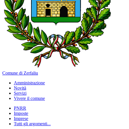
Comune di Zerfaliu
Amministrazione
Novità
Servizi
Vivere il comune
PNRR
Imposte
Imprese
Tutti gli argomenti...