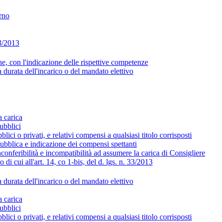
erno
33/2013
ne, con l'indicazione delle rispettive competenze
 durata dell'incarico o del mandato elettivo
a carica
ubblici
blici o privati, e relativi compensi a qualsiasi titolo corrisposti
 pubblica e indicazione dei compensi spettanti
nconferibilità e incompatibilità ad assumere la carica di Consigliere
 di cui all'art. 14, co 1-bis, del d. lgs. n. 33/2013
 durata dell'incarico o del mandato elettivo
a carica
ubblici
blici o privati, e relativi compensi a qualsiasi titolo corrisposti