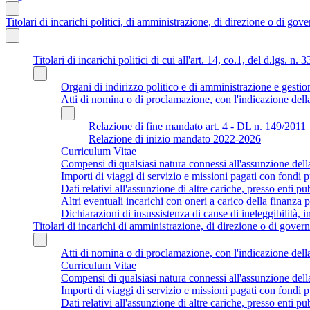
Titolari di incarichi politici, di amministrazione, di direzione o di gov
Titolari di incarichi politici di cui all'art. 14, co.1, del d.lgs. n. 
Organi di indirizzo politico e di amministrazione e gestio
Atti di nomina o di proclamazione, con l'indicazione della
Relazione di fine mandato art. 4 - DL n. 149/2011
Relazione di inizio mandato 2022-2026
Curriculum Vitae
Compensi di qualsiasi natura connessi all'assunzione dell
Importi di viaggi di servizio e missioni pagati con fondi p
Dati relativi all'assunzione di altre cariche, presso enti pub
Altri eventuali incarichi con oneri a carico della finanza
Dichiarazioni di insussistenza di cause di ineleggibilità, i
Titolari di incarichi di amministrazione, di direzione o di governo
Atti di nomina o di proclamazione, con l'indicazione della
Curriculum Vitae
Compensi di qualsiasi natura connessi all'assunzione dell
Importi di viaggi di servizio e missioni pagati con fondi p
Dati relativi all'assunzione di altre cariche, presso enti pub