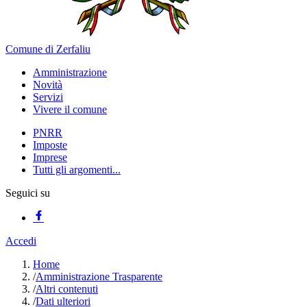
Comune di Zerfaliu
Amministrazione
Novità
Servizi
Vivere il comune
PNRR
Imposte
Imprese
Tutti gli argomenti...
Seguici su
Accedi
Home
/
Amministrazione Trasparente
/
Altri contenuti
/
Dati ulteriori