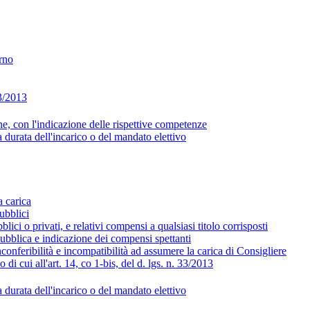
erno
33/2013
ne, con l'indicazione delle rispettive competenze
 durata dell'incarico o del mandato elettivo
a carica
ubblici
blici o privati, e relativi compensi a qualsiasi titolo corrisposti
 pubblica e indicazione dei compensi spettanti
nconferibilità e incompatibilità ad assumere la carica di Consigliere
 di cui all'art. 14, co 1-bis, del d. lgs. n. 33/2013
 durata dell'incarico o del mandato elettivo