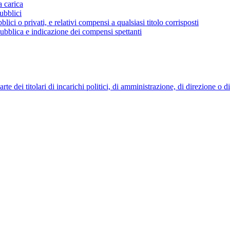
a carica
ubblici
blici o privati, e relativi compensi a qualsiasi titolo corrisposti
 pubblica e indicazione dei compensi spettanti
 dei titolari di incarichi politici, di amministrazione, di direzione o 