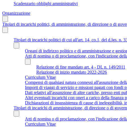
Scadenzario obblighi amministrativi
Organizzazione
Titolari di incarichi politici, di amministrazione, di direzione o di gov
Titolari di incarichi politici di cui all'art. 14, co.1, del d.lgs. n. 
Organi di indirizzo politico e di amministrazione e gestio
Atti di nomina o di proclamazione, con l'indicazione della
Relazione di fine mandato art. 4 - DL n. 149/2011
Relazione di inizio mandato 2022-2026
Curriculum Vitae
Compensi di qualsiasi natura connessi all'assunzione dell
Importi di viaggi di servizio e missioni pagati con fondi p
Dati relativi all'assunzione di altre cariche, presso enti pub
Altri eventuali incarichi con oneri a carico della finanza
Dichiarazioni di insussistenza di cause di ineleggibilità, i
Titolari di incarichi di amministrazione, di direzione o di governo
Atti di nomina o di proclamazione, con l'indicazione della
Curriculum Vitae