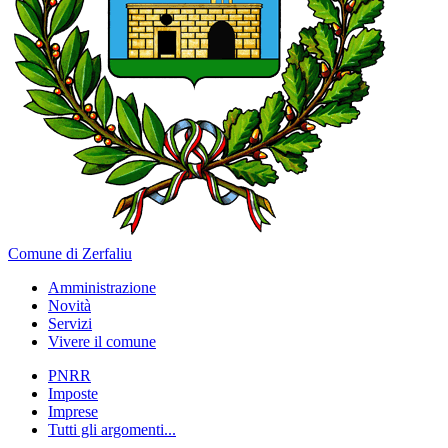
Comune di Zerfaliu
Amministrazione
Novità
Servizi
Vivere il comune
PNRR
Imposte
Imprese
Tutti gli argomenti...