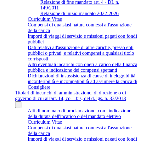
Relazione di fine mandato art. 4 - DL n.
149/2011
Relazione di inizio mandato 2022-2026
Curriculum Vitae
Compensi di qualsiasi natura connessi all'assunzione
della carica
Importi di viaggi di servizio e missioni pagati con fondi
pubblici
Dati relativi all'assunzione di altre cariche, presso enti
pubblici o privati, e relativi compensi a qualsiasi titolo
corrisposti
Altri eventuali incarichi con oneri a carico della finanza
pubblica e indicazione dei compensi spettanti
Dichiarazioni di insussistenza di cause di ineleggibilità,
inconferibilità e incompatibilità ad assumere la carica di
Consigliere
Titolari di incarichi di amministrazione, di direzione o di
governo di cui all'art. 14, co 1-bis, del d. lgs. n. 33/2013
Atti di nomina o di proclamazione, con l'indicazione
della durata dell'incarico o del mandato elettivo
Curriculum Vitae
Compensi di qualsiasi natura connessi all'assunzione
della carica
Importi di viaggi di servizio e missioni pagati con fondi