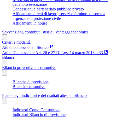
della loro esecuzione
Concessioni e partenariato pubblico privato
Affidamenti diretti di lavori, servizi e forniture di somma
urgenza e di protezione civile
Affidamenti in house
Sovvenzioni, contributi, sussidi, vantaggi economici
Criteri e modalità
Atti di concessione - Storico
Atti di Concessione Art. 26 e 27 D. Lgs. 14 marzo 2013 n.33
Bilanci
Bilancio preventivo e consuntivo
Bilancio di previsione
Bilancio consuntivo
Piano degli indicatori e dei risultati attesi di bilancio
Indicatori Conto Consuntivo
Indicatori Bilancio di Previsione