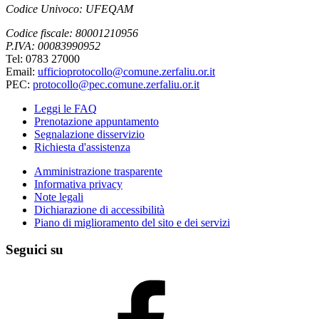
Codice Univoco: UFEQAM
Codice fiscale: 80001210956
P.IVA: 00083990952
Tel: 0783 27000
Email:
ufficioprotocollo@comune.zerfaliu.or.it
PEC:
protocollo@pec.comune.zerfaliu.or.it
Leggi le FAQ
Prenotazione appuntamento
Segnalazione disservizio
Richiesta d'assistenza
Amministrazione trasparente
Informativa privacy
Note legali
Dichiarazione di accessibilità
Piano di miglioramento del sito e dei servizi
Seguici su