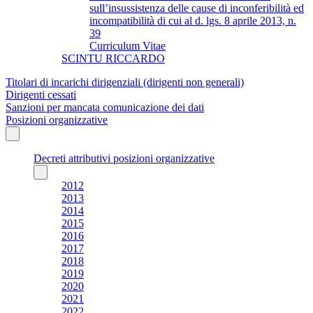
sull’insussistenza delle cause di inconferibilità ed
incompatibilità di cui al d. lgs. 8 aprile 2013, n.
39
Curriculum Vitae
SCINTU RICCARDO
Titolari di incarichi dirigenziali (dirigenti non generali)
Dirigenti cessati
Sanzioni per mancata comunicazione dei dati
Posizioni organizzative
Decreti attributivi posizioni organizzative
2012
2013
2014
2015
2016
2017
2018
2019
2020
2021
2022