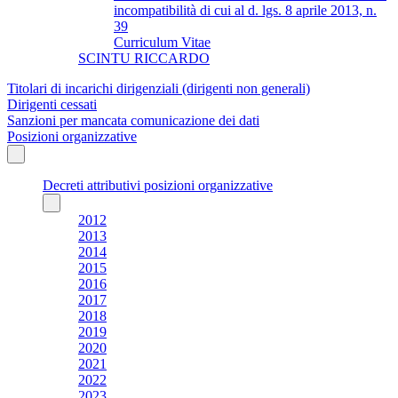
incompatibilità di cui al d. lgs. 8 aprile 2013, n.
39
Curriculum Vitae
SCINTU RICCARDO
Titolari di incarichi dirigenziali (dirigenti non generali)
Dirigenti cessati
Sanzioni per mancata comunicazione dei dati
Posizioni organizzative
Decreti attributivi posizioni organizzative
2012
2013
2014
2015
2016
2017
2018
2019
2020
2021
2022
2023