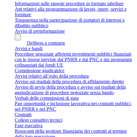
Informazioni sulle singole procedure in formato tabellare
Atti relativi alla programmazione di lavori, opere, servizi e
forniture
Trasparenza nella partecipazione di portatori di interessi e
dibattito pubblico
Avvisi di preinformazione
Delibera a contrarre
Avvisi e bandi
Procedure negoziate afferenti investimenti pubblici finanziati
con le risorse previste dal PNRR e dal PNC e dai programmi
cofinanziati dai fondi UE
Commissione giudicatrice
Avvisi relativi all’esito della procedura
Avviso sui risultati della procedura di affidamento diretto
Avviso di avvio della procedura e avviso sui risultati della
aggiudicazione di procedure negoziate senza bando
Verbali delle commissioni di gara
Pari opportunità e inclusione lavorativa nei contratti pubblici,
nel PNRR e nel PNC
Contratti
Collegi consultivi tecnici
Fase esecutiva
Resoconti della gestione finanziaria dei contratti al termine
della loro esecuzione