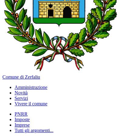
Comune di Zerfaliu
Amministrazione
Novità
Servizi
Vivere il comune
PNRR
Imposte
Imprese
Tutti gli argomenti...