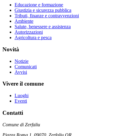
Educazione e formazione
Giustizia e sicurezza pubblica
Tributi, finanze e contravvenzioni
Ambiente
Salute, benessere e assistenza
Autorizzazioni
Agricoltura e pesca
Novità
Notizie
Comunicati
Avvisi
Vivere il comune
Luoghi
Eventi
Contatti
Comune di Zerfaliu
Piazza Roma 1, 09070, Zerfaliu OR