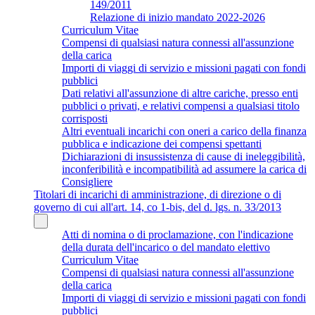
149/2011
Relazione di inizio mandato 2022-2026
Curriculum Vitae
Compensi di qualsiasi natura connessi all'assunzione
della carica
Importi di viaggi di servizio e missioni pagati con fondi
pubblici
Dati relativi all'assunzione di altre cariche, presso enti
pubblici o privati, e relativi compensi a qualsiasi titolo
corrisposti
Altri eventuali incarichi con oneri a carico della finanza
pubblica e indicazione dei compensi spettanti
Dichiarazioni di insussistenza di cause di ineleggibilità,
inconferibilità e incompatibilità ad assumere la carica di
Consigliere
Titolari di incarichi di amministrazione, di direzione o di
governo di cui all'art. 14, co 1-bis, del d. lgs. n. 33/2013
Atti di nomina o di proclamazione, con l'indicazione
della durata dell'incarico o del mandato elettivo
Curriculum Vitae
Compensi di qualsiasi natura connessi all'assunzione
della carica
Importi di viaggi di servizio e missioni pagati con fondi
pubblici