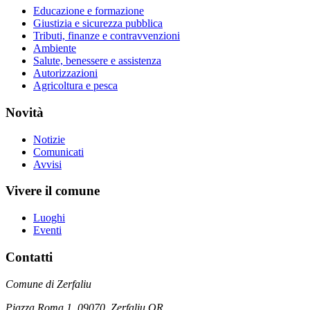
Educazione e formazione
Giustizia e sicurezza pubblica
Tributi, finanze e contravvenzioni
Ambiente
Salute, benessere e assistenza
Autorizzazioni
Agricoltura e pesca
Novità
Notizie
Comunicati
Avvisi
Vivere il comune
Luoghi
Eventi
Contatti
Comune di Zerfaliu
Piazza Roma 1, 09070, Zerfaliu OR