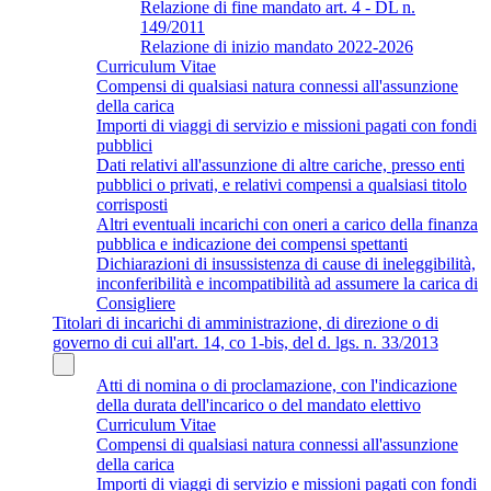
Relazione di fine mandato art. 4 - DL n.
149/2011
Relazione di inizio mandato 2022-2026
Curriculum Vitae
Compensi di qualsiasi natura connessi all'assunzione
della carica
Importi di viaggi di servizio e missioni pagati con fondi
pubblici
Dati relativi all'assunzione di altre cariche, presso enti
pubblici o privati, e relativi compensi a qualsiasi titolo
corrisposti
Altri eventuali incarichi con oneri a carico della finanza
pubblica e indicazione dei compensi spettanti
Dichiarazioni di insussistenza di cause di ineleggibilità,
inconferibilità e incompatibilità ad assumere la carica di
Consigliere
Titolari di incarichi di amministrazione, di direzione o di
governo di cui all'art. 14, co 1-bis, del d. lgs. n. 33/2013
Atti di nomina o di proclamazione, con l'indicazione
della durata dell'incarico o del mandato elettivo
Curriculum Vitae
Compensi di qualsiasi natura connessi all'assunzione
della carica
Importi di viaggi di servizio e missioni pagati con fondi