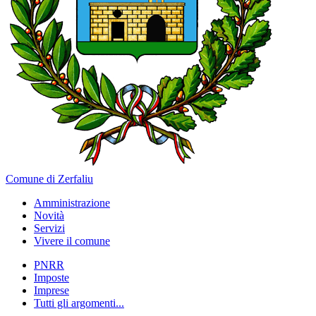
Comune di Zerfaliu
Amministrazione
Novità
Servizi
Vivere il comune
PNRR
Imposte
Imprese
Tutti gli argomenti...