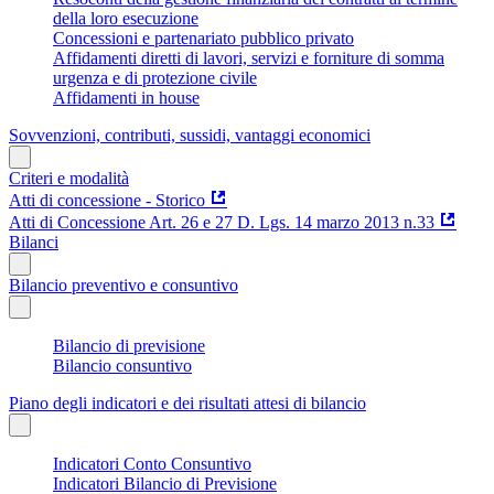
della loro esecuzione
Concessioni e partenariato pubblico privato
Affidamenti diretti di lavori, servizi e forniture di somma
urgenza e di protezione civile
Affidamenti in house
Sovvenzioni, contributi, sussidi, vantaggi economici
Criteri e modalità
Atti di concessione - Storico
Atti di Concessione Art. 26 e 27 D. Lgs. 14 marzo 2013 n.33
Bilanci
Bilancio preventivo e consuntivo
Bilancio di previsione
Bilancio consuntivo
Piano degli indicatori e dei risultati attesi di bilancio
Indicatori Conto Consuntivo
Indicatori Bilancio di Previsione