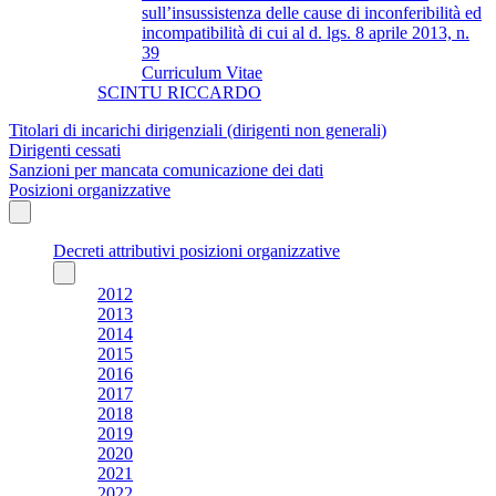
sull’insussistenza delle cause di inconferibilità ed
incompatibilità di cui al d. lgs. 8 aprile 2013, n.
39
Curriculum Vitae
SCINTU RICCARDO
Titolari di incarichi dirigenziali (dirigenti non generali)
Dirigenti cessati
Sanzioni per mancata comunicazione dei dati
Posizioni organizzative
Decreti attributivi posizioni organizzative
2012
2013
2014
2015
2016
2017
2018
2019
2020
2021
2022