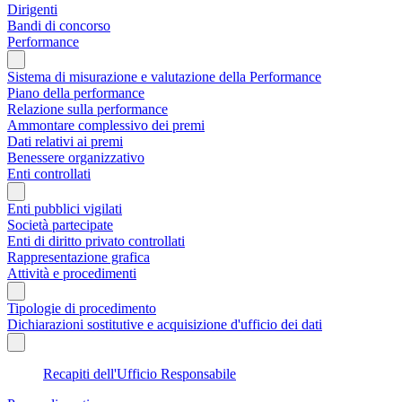
Dirigenti
Bandi di concorso
Performance
Sistema di misurazione e valutazione della Performance
Piano della performance
Relazione sulla performance
Ammontare complessivo dei premi
Dati relativi ai premi
Benessere organizzativo
Enti controllati
Enti pubblici vigilati
Società partecipate
Enti di diritto privato controllati
Rappresentazione grafica
Attività e procedimenti
Tipologie di procedimento
Dichiarazioni sostitutive e acquisizione d'ufficio dei dati
Recapiti dell'Ufficio Responsabile