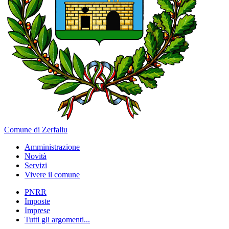
Comune di Zerfaliu
Amministrazione
Novità
Servizi
Vivere il comune
PNRR
Imposte
Imprese
Tutti gli argomenti...