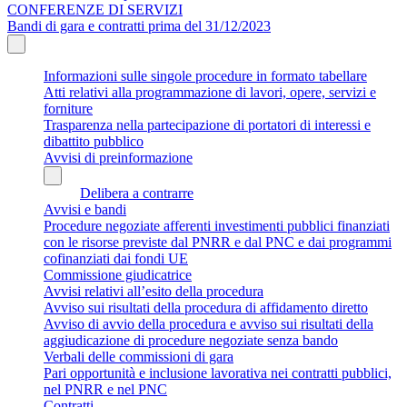
CONFERENZE DI SERVIZI
Bandi di gara e contratti prima del 31/12/2023
Informazioni sulle singole procedure in formato tabellare
Atti relativi alla programmazione di lavori, opere, servizi e
forniture
Trasparenza nella partecipazione di portatori di interessi e
dibattito pubblico
Avvisi di preinformazione
Delibera a contrarre
Avvisi e bandi
Procedure negoziate afferenti investimenti pubblici finanziati
con le risorse previste dal PNRR e dal PNC e dai programmi
cofinanziati dai fondi UE
Commissione giudicatrice
Avvisi relativi all’esito della procedura
Avviso sui risultati della procedura di affidamento diretto
Avviso di avvio della procedura e avviso sui risultati della
aggiudicazione di procedure negoziate senza bando
Verbali delle commissioni di gara
Pari opportunità e inclusione lavorativa nei contratti pubblici,
nel PNRR e nel PNC
Contratti