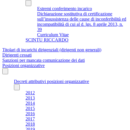
Estremi conferimento incarico
Dichiarazione sostitutiva di certificazione
sull’insussistenza delle cause di inconferibilità ed
incompatibilità di cui al d. lgs. 8 aprile 2013, n.
39
Curriculum Vitae
SCINTU RICCARDO
Titolari di incarichi dirigenziali (dirigenti non generali)
Dirigenti cessati
Sanzioni per mancata comunicazione dei dati
Posizioni organizzative
Decreti attributivi posizioni organizzative
2012
2013
2014
2015
2016
2017
2018
2019