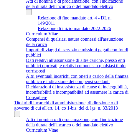
Atti di nomina o di proclamazione, con l'indicazione
della durata dell'incarico o del mandato elettivo
Relazione di fine mandato art. 4 - DL n.
149/2011
Relazione di inizio mandato 2022-2026
Curriculum Vitae
Compensi di qualsiasi natura connessi all'assunzione
della carica
Importi di viaggi di servizio e missioni pagati con fondi
pubblici
Dati relativi all'assunzione di altre cariche, presso enti
pubblici o privati, e relativi compensi a qualsiasi titolo
corrisposti
Altri eventuali incarichi con oneri a carico della finanza
pubblica e indicazione dei compensi spettanti
Dichiarazioni di insussistenza di cause di ineleggibilità,
inconferibilità e incompatibilità ad assumere la carica di
Consigliere
Titolari di incarichi di amministrazione, di direzione o di
governo di cui all'art. 14, co 1-bis, del d. lgs. n. 33/2013
Atti di nomina o di proclamazione, con l'indicazione
della durata dell'incarico o del mandato elettivo
Curriculum Vitae