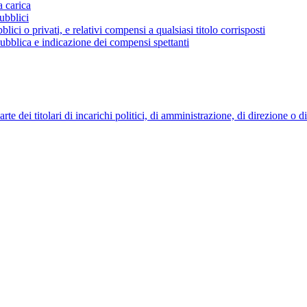
a carica
ubblici
blici o privati, e relativi compensi a qualsiasi titolo corrisposti
 pubblica e indicazione dei compensi spettanti
 dei titolari di incarichi politici, di amministrazione, di direzione o 