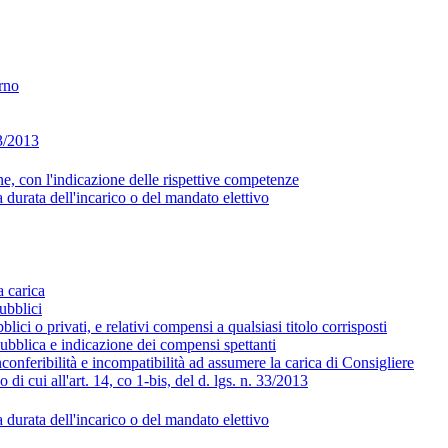
erno
33/2013
ne, con l'indicazione delle rispettive competenze
 durata dell'incarico o del mandato elettivo
a carica
ubblici
blici o privati, e relativi compensi a qualsiasi titolo corrisposti
 pubblica e indicazione dei compensi spettanti
nconferibilità e incompatibilità ad assumere la carica di Consigliere
 di cui all'art. 14, co 1-bis, del d. lgs. n. 33/2013
 durata dell'incarico o del mandato elettivo