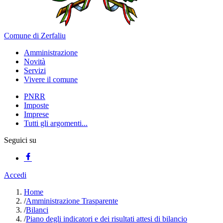
Comune di Zerfaliu
Amministrazione
Novità
Servizi
Vivere il comune
PNRR
Imposte
Imprese
Tutti gli argomenti...
Seguici su
Accedi
Home
/
Amministrazione Trasparente
/
Bilanci
/
Piano degli indicatori e dei risultati attesi di bilancio