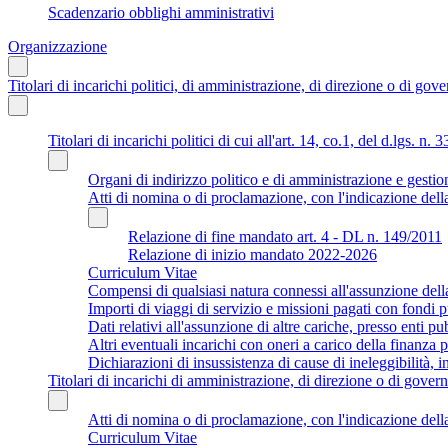
Scadenzario obblighi amministrativi
Organizzazione
Titolari di incarichi politici, di amministrazione, di direzione o di gov
Titolari di incarichi politici di cui all'art. 14, co.1, del d.lgs. n. 
Organi di indirizzo politico e di amministrazione e gestio
Atti di nomina o di proclamazione, con l'indicazione della
Relazione di fine mandato art. 4 - DL n. 149/2011
Relazione di inizio mandato 2022-2026
Curriculum Vitae
Compensi di qualsiasi natura connessi all'assunzione dell
Importi di viaggi di servizio e missioni pagati con fondi p
Dati relativi all'assunzione di altre cariche, presso enti pub
Altri eventuali incarichi con oneri a carico della finanza
Dichiarazioni di insussistenza di cause di ineleggibilità, i
Titolari di incarichi di amministrazione, di direzione o di governo
Atti di nomina o di proclamazione, con l'indicazione della
Curriculum Vitae